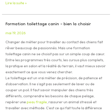
Lire la suite »
Formation toilettage canin – bien la choisir
Formation
toilettage
mai 19, 2026
canin
–
Changer de métier pour travailler au contact des chiens fait
bien
rêver beaucoup de passionnés. Mais une formation
la
toilettage canin ne se choisit pas sur un simple coup de cœur.
choisir
Entre les programmes très courts, les cursus plus complets,
la pratique en salon et la réalité du terrain, il vaut mieux savoir
exactement ce que vous venez chercher.
Le toilettage est un vrai métier de précision, de patience et
d’observation. Il ne s’agit pas seulement de laver ou de
couper un poil. Il faut savoir manipuler des chiens très
différents, comprendre les besoins de chaque pelage,
repérer une
peau fragile
, rassurer un animal stressé et
travailler avec méthode. C’est ce qui fait toute la différence