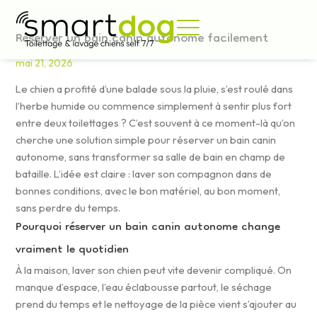
Aller
au
Réserver un bain canin autonome facilement
Réserver
contenu
un
mai 21, 2026
bain
canin
Le chien a profité d’une balade sous la pluie, s’est roulé dans
autonome
l’herbe humide ou commence simplement à sentir plus fort
facilement
entre deux toilettages ? C’est souvent à ce moment-là qu’on
cherche une solution simple pour réserver un bain canin
autonome, sans transformer sa salle de bain en champ de
bataille. L’idée est claire : laver son compagnon dans de
bonnes conditions, avec le bon matériel, au bon moment,
sans perdre du temps.
Pourquoi réserver un bain canin autonome change
vraiment le quotidien
À la maison, laver son chien peut vite devenir compliqué. On
manque d’espace, l’eau éclabousse partout, le séchage
prend du temps et le nettoyage de la pièce vient s’ajouter au