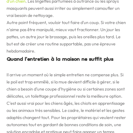
d’un chien
. Les lingettes parfumées à outrance ou les sprays
masquants peuvent aussi irriter ou simplement camoufler un
vrai besoin de nettoyage.
Autre point fréquent, vouloir tout faire d’un coup. Si votre chien
n’aime pas être manipulé, mieux vaut fractionner. Un jour les
pattes, un autre jour le brossage, puis les oreilles plus tard. Le
but est de créer une routine supportable, pas une épreuve
hebdomadaire.
Quand l’entretien à la maison ne suffit plus
Il arrive un moment où le simple entretien ne compense plus. Si
le poil est trop emmêlé, si la mue devient difficile à gérer, si le
chien a besoin d’une coupe d’hygiène ou si certaines zones sont
délicates, un toilettage professionnel reste la meilleure option.
C’est aussi vrai pour les chiens âgés, les chiots en apprentissage
ou les animaux très sensibles. Le cadre, le matériel et les gestes
adaptés changent tout. Pour les propriétaires qui veulent rester
autonomes tout en gardant de bonnes conditions de soin, une
solution encadrée et pratique peut faire gagner un temps