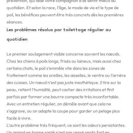
prévention, qui aide votre compagnon à se sentir mieux au
quotidien. Et selon la race, l’âge, le mode de vie et le type de
poil, les bénéfices peuvent être très concrets dès les premières
séances.
Les problèmes résolus par toilettage régulier au
quotidien
Le premier soulagement visible concerne souvent les nœuds.
Chez les chiens à poils longs, frisés ou laineux, mais aussi chez
certains chats, le poil s’emmêle vite dans les zones de
frottement comme les oreilles, les aisselles, le ventre ou l’arrière
des cuisses. Un nœud n’est pas juste inesthétique. Il tire sur la
peau, retient l’humidité, peut cacher des irritations et finit
parfois par former une bourre compacte très inconfortable.
Avec un entretien régulier, on démêle avant que cela ne
s’aggrave, ou on adapte la coupe pour garder un pelage plus
facile à vivre.
L’autre problème très fréquent, ce sont les odeurs persistantes.
Un animal en bonne santé n’est pas censé sentir fort en