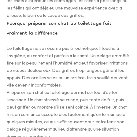
les chats d’intérieur, les chats âgés, les races à poils longs ou
les félins qui ont déjà eu une mauvaise expérience avec la
brosse, le bain ou la coupe des griffes.
Pourquoi préparer son chat au toilettage fait
vraiment la différence
Le toilettage ne se résume pas à l’esthétique. Il touche à
l’hygiène, au confort et parfois à la santé. Un pelage emmêlé
tire sur la peau, retient l’humidité et peut favoriser irritations
ou nœuds douloureux. Des griffes trop longues gênent les
appuis. Des oreilles sales ou un arrière-train souillé peuvent
vite devenir inconfortables.
Préparer son chat au toilettage permet surtout d’éviter
l’escalade. Un chat stressé se crispe, puis tente de fuir, puis
peut griffer ou mordre s’il se sent coincé. À l’inverse, un chat
mis en confiance accepte plus facilement qu’on le manipule
quelques minutes, ce qui suffit souvent pour entretenir son
pelage régulièrement au lieu d’attendre qu’une situation
devienne compliquée.